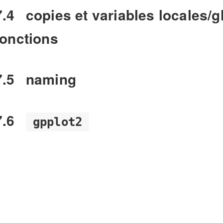
7.4
copies et variables locales/g
fonctions
7.5
naming
7.6
gpplot2