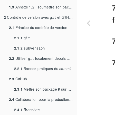
1.9
Annexe 1.2 : soumettre son package au CRAN
2
Contrôle de version avec
et GitHub : hitorique de changement,
git
2.1
Principe du contrôle de version
2.1.1
git
2.1.2
subversion
2.2
Utiliser
localement depuis RStudio
git
2.2.1
Bonnes pratiques du
commit
2.3
GitHub
2.3.1
Mettre son package
sur GitHub
R
2.4
Collaboration pour la production du code
2.4.1
Branches