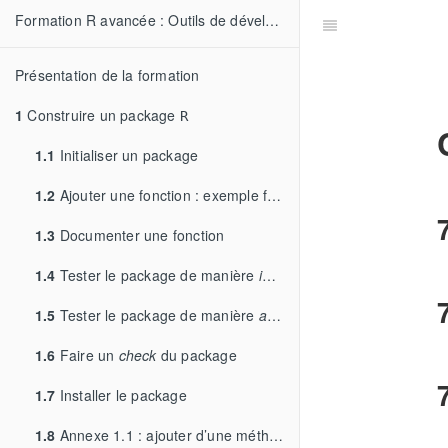
Formation R avancée : Outils de développement et de performance
Présentation de la formation
1
Construire un package
R
1.1
Initialiser un package
1.2
Ajouter une fonction : exemple fil rouge
1.3
Documenter une fonction
1.4
Tester le package de manière
intéractive
1.5
Tester le package de manière
automatique
1.6
Faire un
check
du package
1.7
Installer le package
1.8
Annexe 1.1 : ajouter d’une méthode S3