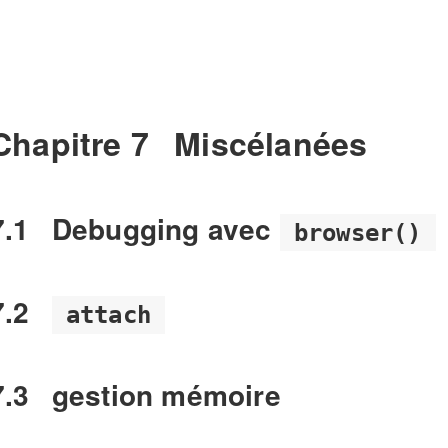
Chapitre 7
Miscélanées
7.1
Debugging avec
browser()
7.2
attach
7.3
gestion mémoire